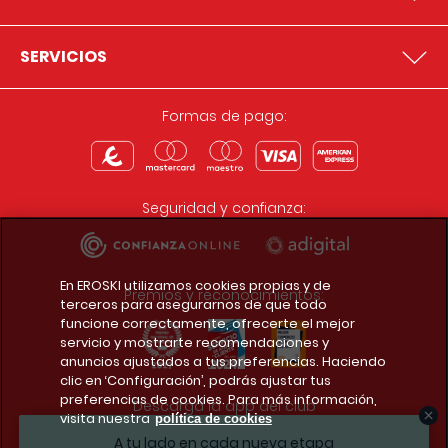
SERVICIOS
Formas de pago:
Seguridad y confianza:
En EROSKI utilizamos cookies propias y de
Premios y reconocimientos:
terceros para asegurarnos de que todo
funcione correctamente, ofrecerte el mejor
servicio y mostrarte recomendaciones y
anuncios ajustados a tus preferencias. Haciendo
clic en ‘Configuración’, podrás ajustar tus
preferencias de cookies. Para más información,
Descarga la app del club
visita nuestra
política de cookies
A tu lado en cada nueva etapa