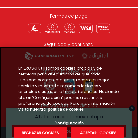
Formas de pago:
Seguridad y confianza:
En EROSKI utilizamos cookies propias y de
Premios y reconocimientos:
terceros para asegurarnos de que todo
funcione correctamente, ofrecerte el mejor
servicio y mostrarte recomendaciones y
anuncios ajustados a tus preferencias. Haciendo
clic en ‘Configuración’, podrás ajustar tus
preferencias de cookies. Para más información,
Descarga la app del club
visita nuestra
política de cookies
A tu lado en cada nueva etapa
Configuración
¿Te apuntas?
RECHAZAR COOKIES
ACEPTAR COOKIES
Condiciones legales