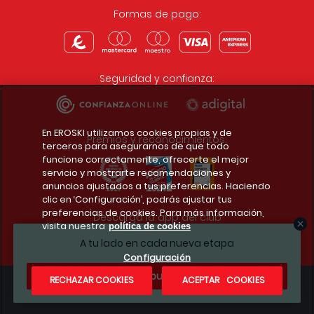
Formas de pago:
Seguridad y confianza:
En EROSKI utilizamos cookies propias y de
Premios y reconocimientos:
terceros para asegurarnos de que todo
funcione correctamente, ofrecerte el mejor
servicio y mostrarte recomendaciones y
anuncios ajustados a tus preferencias. Haciendo
clic en ‘Configuración’, podrás ajustar tus
preferencias de cookies. Para más información,
Descarga la app del club
visita nuestra
política de cookies
A tu lado en cada nueva etapa
Configuración
¿Te apuntas?
RECHAZAR COOKIES
ACEPTAR COOKIES
Condiciones legales