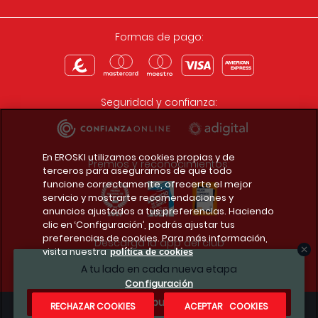
Formas de pago:
Seguridad y confianza:
En EROSKI utilizamos cookies propias y de
Premios y reconocimientos:
terceros para asegurarnos de que todo
funcione correctamente, ofrecerte el mejor
servicio y mostrarte recomendaciones y
anuncios ajustados a tus preferencias. Haciendo
clic en ‘Configuración’, podrás ajustar tus
preferencias de cookies. Para más información,
Descarga la app del club
visita nuestra
política de cookies
A tu lado en cada nueva etapa
Configuración
¿Te apuntas?
RECHAZAR COOKIES
ACEPTAR COOKIES
Condiciones legales