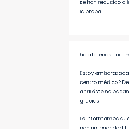
se han reducido a 
la propa
...
hola buenas noche
Estoy embarazada d
centro médico? Deb
abril éste no pasa
gracias!
Le informamos que,
con anterioridad. 