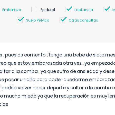
Embarazo
Epidural
Lactancia
M
Suelo Pélvico
Otras consultas
 , pues os comento , tengo una bebe de siete mese
reo que estoy embarazada otra vez , ya empezado
tar a la comba , ya que sufro de ansiedad y des
 que pasar un año para poder quedarme embarazad
así podría volver hacer deporte y saltar a la comba
o mucho miedo ya que la recuperación es muy lent
cias