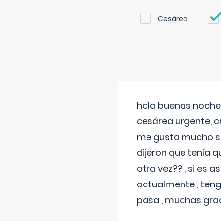
Cesárea
hola buenas noches
cesárea urgente, c
me gusta mucho sal
dijeron que tenía
otra vez?? , si es 
actualmente , teng
pasa , muchas gra