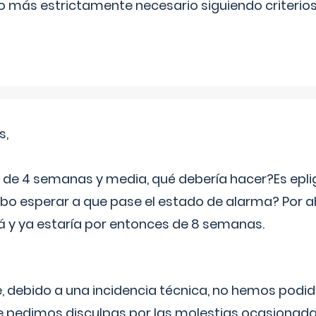
lo más estrictamente necesario siguiendo criterio
s,
e 4 semanas y media, qué debería hacer?Es eplig
o esperar a que pase el estado de alarma? Por ah
rá y ya estaría por entonces de 8 semanas.
 debido a una incidencia técnica, no hemos podi
Le pedimos disculpas por las molestias ocasionada