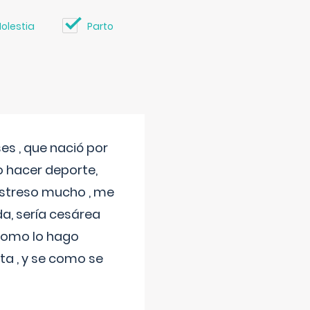
olestia
Parto
s , que nació por
 hacer deporte,
estreso mucho , me
a, sería cesárea
 como lo hago
a , y se como se