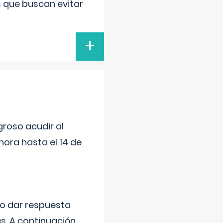
s que buscan evitar
+
roso acudir al
ora hasta el 14 de
do dar respuesta
s. A continuación,