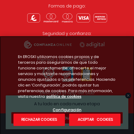
Formas de pago:
Seguridad y confianza:
En EROSKI utilizamos cookies propias y de
Premios y reconocimientos:
terceros para asegurarnos de que todo
funcione correctamente, ofrecerte el mejor
servicio y mostrarte recomendaciones y
anuncios ajustados a tus preferencias. Haciendo
clic en ‘Configuración’, podrás ajustar tus
preferencias de cookies. Para más información,
Descarga la app del club
visita nuestra
política de cookies
A tu lado en cada nueva etapa
Configuración
¿Te apuntas?
RECHAZAR COOKIES
ACEPTAR COOKIES
Condiciones legales