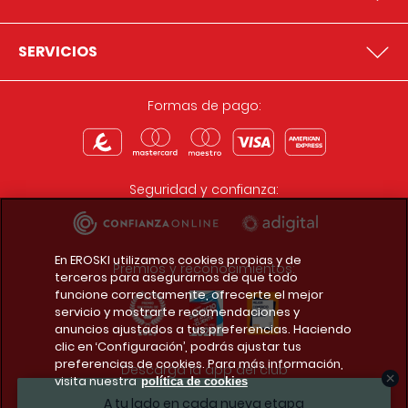
SERVICIOS
Formas de pago:
Seguridad y confianza:
En EROSKI utilizamos cookies propias y de
Premios y reconocimientos:
terceros para asegurarnos de que todo
funcione correctamente, ofrecerte el mejor
servicio y mostrarte recomendaciones y
anuncios ajustados a tus preferencias. Haciendo
clic en ‘Configuración’, podrás ajustar tus
preferencias de cookies. Para más información,
Descarga la app del club
visita nuestra
política de cookies
A tu lado en cada nueva etapa