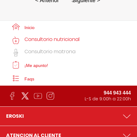
3
< Anterior
Siguiente >
Inicio
Consultorio nutricional
Consultorio matrona
¡Me apunto!
Faqs
944 943 444
L-S de 9:00h a 22:00h
EROSKI
ATENCION AL CLIENTE