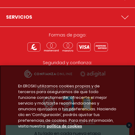
SERVICIOS
Formas de pago:
Seguridad y confianza:
En EROSKI utilizamos cookies propias y de
Premios y reconocimientos:
terceros para asegurarnos de que todo
funcione correctamente, ofrecerte el mejor
servicio y mostrarte recomendaciones y
anuncios ajustados a tus preferencias. Haciendo
clic en ‘Configuración’, podrás ajustar tus
preferencias de cookies. Para más información,
Descarga la app del club
visita nuestra
política de cookies
A tu lado en cada nueva etapa