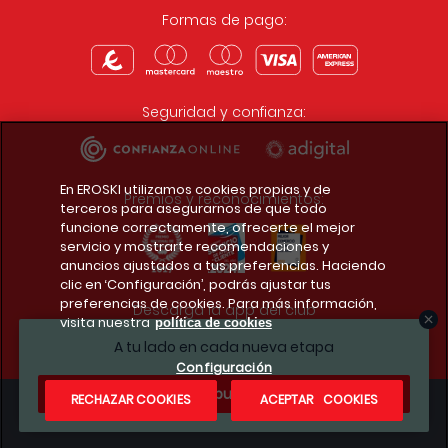
Formas de pago:
Seguridad y confianza:
En EROSKI utilizamos cookies propias y de
Premios y reconocimientos:
terceros para asegurarnos de que todo
funcione correctamente, ofrecerte el mejor
servicio y mostrarte recomendaciones y
anuncios ajustados a tus preferencias. Haciendo
clic en ‘Configuración’, podrás ajustar tus
preferencias de cookies. Para más información,
Descarga la app del club
visita nuestra
política de cookies
A tu lado en cada nueva etapa
Configuración
¿Te apuntas?
RECHAZAR COOKIES
ACEPTAR COOKIES
Condiciones legales