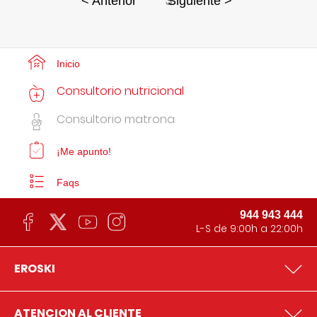
3
< Anterior
Siguiente >
Inicio
Consultorio nutricional
Consultorio matrona
¡Me apunto!
Faqs
944 943 444
L-S de 9:00h a 22:00h
EROSKI
ATENCION AL CLIENTE