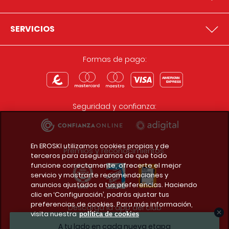
SERVICIOS
Formas de pago:
Seguridad y confianza:
En EROSKI utilizamos cookies propias y de
Premios y reconocimientos:
terceros para asegurarnos de que todo
funcione correctamente, ofrecerte el mejor
servicio y mostrarte recomendaciones y
anuncios ajustados a tus preferencias. Haciendo
clic en ‘Configuración’, podrás ajustar tus
preferencias de cookies. Para más información,
Descarga la app del club
visita nuestra
política de cookies
A tu lado en cada nueva etapa