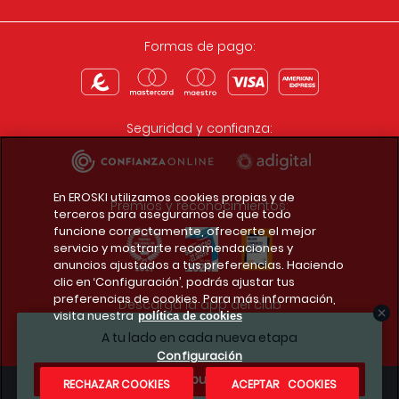
Formas de pago:
Seguridad y confianza:
En EROSKI utilizamos cookies propias y de
Premios y reconocimientos:
terceros para asegurarnos de que todo
funcione correctamente, ofrecerte el mejor
servicio y mostrarte recomendaciones y
anuncios ajustados a tus preferencias. Haciendo
clic en ‘Configuración’, podrás ajustar tus
preferencias de cookies. Para más información,
Descarga la app del club
visita nuestra
política de cookies
A tu lado en cada nueva etapa
Configuración
¿Te apuntas?
RECHAZAR COOKIES
ACEPTAR COOKIES
Condiciones legales