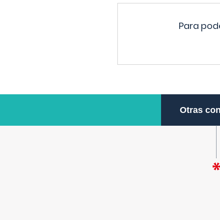
Para pode
Otras con