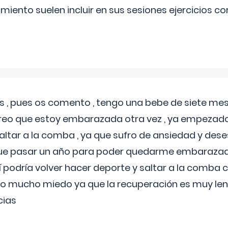
miento suelen incluir en sus sesiones ejercicios cor
 , pues os comento , tengo una bebe de siete mese
reo que estoy embarazada otra vez , ya empezado
tar a la comba , ya que sufro de ansiedad y des
 que pasar un año para poder quedarme embarazad
así podría volver hacer deporte y saltar a la comba
o mucho miedo ya que la recuperación es muy lent
cias