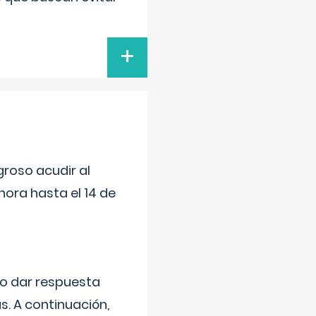
+
roso acudir al
ora hasta el 14 de
do dar respuesta
s. A continuación,