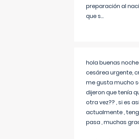
preparación al naci
que s
...
hola buenas noches
cesárea urgente, c
me gusta mucho sal
dijeron que tenía
otra vez?? , si es 
actualmente , teng
pasa , muchas gra