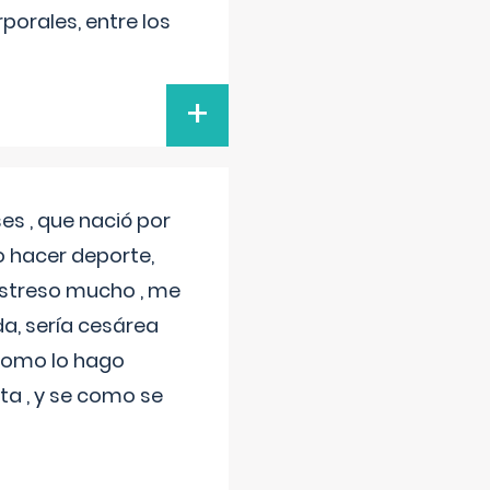
porales, entre los
+
s , que nació por
 hacer deporte,
estreso mucho , me
a, sería cesárea
 como lo hago
a , y se como se