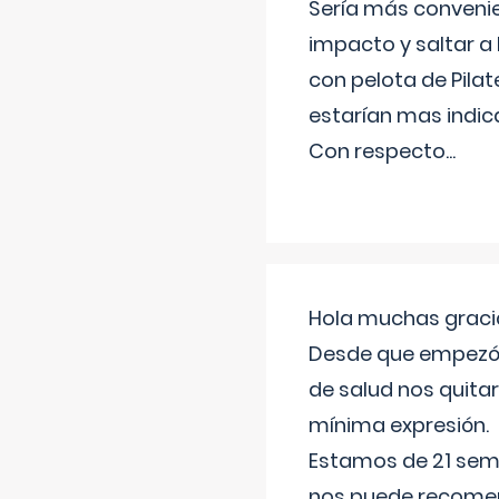
Sería más conveni
impacto y saltar a 
con pelota de Pilat
estarían mas indic
Con respecto
...
Hola muchas gracia
Desde que empezó l
de salud nos quitar
mínima expresión.
Estamos de 21 sema
nos puede recomend