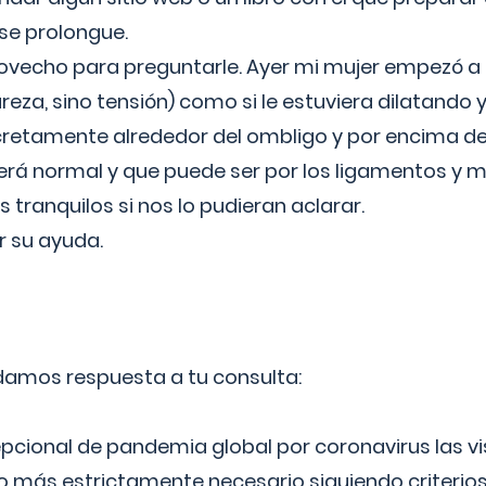
 se prolongue.
ovecho para preguntarle. Ayer mi mujer empezó a 
reza, sino tensión) como si le estuviera dilatando y
cretamente alrededor del ombligo y por encima d
á normal y que puede ser por los ligamentos y m
ranquilos si nos lo pudieran aclarar.
 su ayuda.
 damos respuesta a tu consulta:
epcional de pandemia global por coronavirus las vi
lo más estrictamente necesario siguiendo criterio