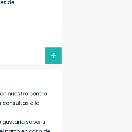
tes de
+
 en nuestro centro
s consultas a la
gustaría saber si
el parto en caso de