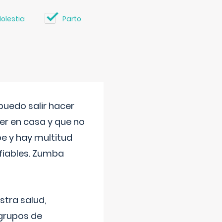
olestia
Parto
uedo salir hacer
cer en casa y que no
be y hay multitud
fiables. Zumba
stra salud,
 grupos de