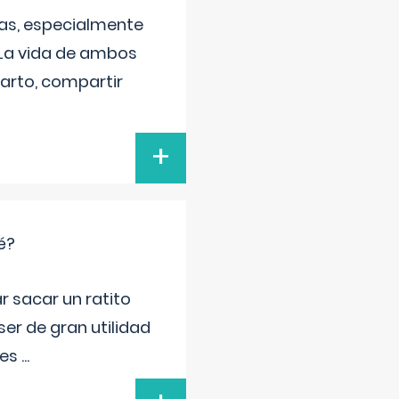
as, especialmente
 La vida de ambos
arto, compartir
+
é?
r sacar un ratito
er de gran utilidad
res
...