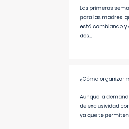
Las primeras sema
para las madres, q
está cambiando y e
des
...
¿Cómo organizar m
Aunque la demanda t
de exclusividad co
ya que te permiten 