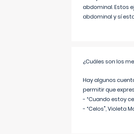
abdominal. Estos ej
abdominal y sí est
¿Cuáles son los me
Hay algunos cuento
permitir que expre
- “Cuando estoy cel
- “Celos", Violeta M