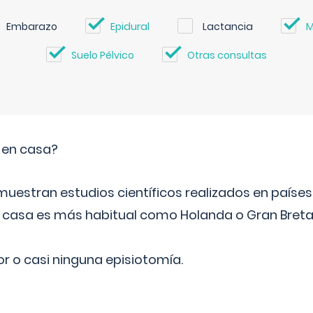
Embarazo
Epidural
Lactancia
M
Suelo Pélvico
Otras consultas
o en casa?
emuestran estudios científicos realizados en paíse
n casa es más habitual como Holanda o Gran Breta
r o casi ninguna episiotomía.