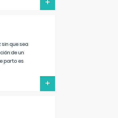
+
 sin que sea
ción de un
de parto es
+