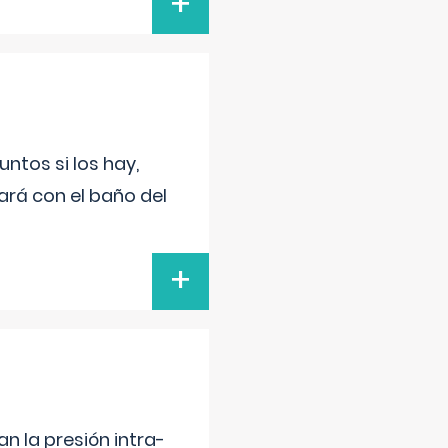
+
untos si los hay,
ará con el baño del
+
n la presión intra-