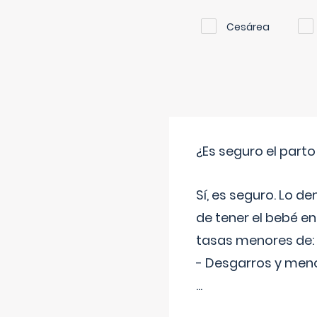
Cesárea
¿Es seguro el part
Sí, es seguro. Lo d
de tener el bebé e
tasas menores de:
- Desgarros y meno
...