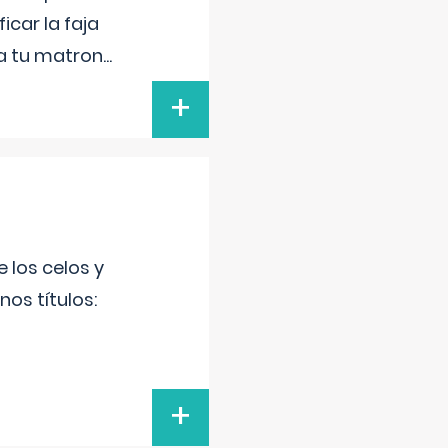
icar la faja
 a tu matron
...
+
 los celos y
os títulos:
+