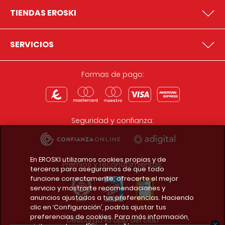
TIENDAS EROSKI
SERVICIOS
Formas de pago:
Seguridad y confianza:
En EROSKI utilizamos cookies propias y de
Premios y reconocimientos:
terceros para asegurarnos de que todo
funcione correctamente, ofrecerte el mejor
servicio y mostrarte recomendaciones y
anuncios ajustados a tus preferencias. Haciendo
clic en ‘Configuración’, podrás ajustar tus
preferencias de cookies. Para más información,
Descarga la app del club