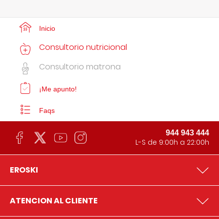
Inicio
Consultorio nutricional
Consultorio matrona
¡Me apunto!
Faqs
944 943 444
L-S de 9:00h a 22:00h
EROSKI
ATENCION AL CLIENTE