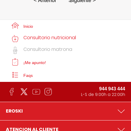
3
< Anterior
Siguiente >
Inicio
Consultorio nutricional
Consultorio matrona
¡Me apunto!
Faqs
944 943 444
L-S de 9:00h a 22:00h
EROSKI
ATENCION AL CLIENTE