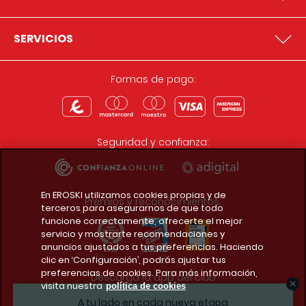
SERVICIOS
Formas de pago:
Seguridad y confianza:
En EROSKI utilizamos cookies propias y de
Premios y reconocimientos:
terceros para asegurarnos de que todo
funcione correctamente, ofrecerte el mejor
servicio y mostrarte recomendaciones y
anuncios ajustados a tus preferencias. Haciendo
clic en ‘Configuración’, podrás ajustar tus
preferencias de cookies. Para más información,
Descarga la app del club
visita nuestra
política de cookies
A tu lado en cada nueva etapa