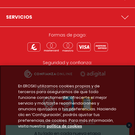
SERVICIOS
Formas de pago:
Seguridad y confianza:
En EROSKI utilizamos cookies propias y de
Premios y reconocimientos:
terceros para asegurarnos de que todo
funcione correctamente, ofrecerte el mejor
servicio y mostrarte recomendaciones y
anuncios ajustados a tus preferencias. Haciendo
clic en ‘Configuración’, podrás ajustar tus
preferencias de cookies. Para más información,
Descarga la app del club
visita nuestra
política de cookies
A tu lado en cada nueva etapa