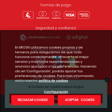
Formas de pago:
Seguridad y confianza:
En EROSKI utilizamos cookies propias y de
Premios y reconocimientos:
terceros para asegurarnos de que todo
funcione correctamente, ofrecerte el mejor
servicio y mostrarte recomendaciones y
anuncios ajustados a tus preferencias. Haciendo
clic en ‘Configuración’, podrás ajustar tus
preferencias de cookies. Para más información,
Descarga la app del club
visita nuestra
política de cookies
A tu lado en cada nueva etapa
Configuración
¿Te apuntas?
RECHAZAR COOKIES
ACEPTAR COOKIES
Condiciones legales