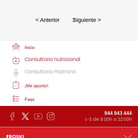
3
< Anterior
Siguiente >
Inicio
Consultorio nutricional
Consultorio matrona
¡Me apunto!
Faqs
944 943 444
L-S de 9:00h a 22:00h
EROSKI