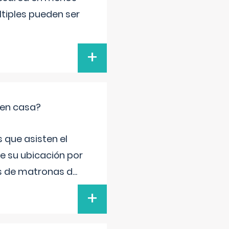
ltiples pueden ser
+
 en casa?
 que asisten el
de su ubicación por
s de matronas d
...
+