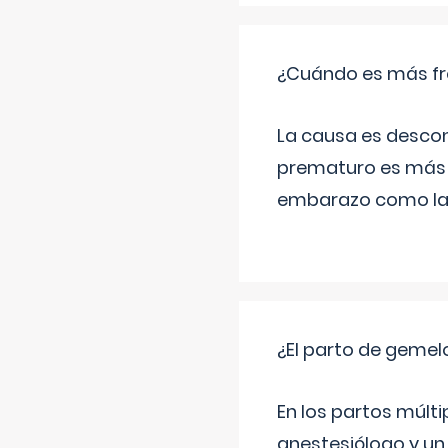
¿Cuándo es más fr
La causa es descon
prematuro es más 
embarazo como las 
¿El parto de gemel
En los partos múlt
anestesiólogo y un