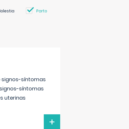
olestia
Parto
e signos-síntomas
 signos-síntomas
s uterinas
+