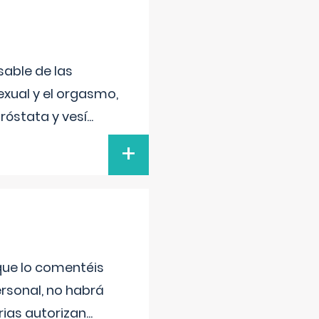
sable de las
exual y el orgasmo,
róstata y vesí
...
+
 que lo comentéis
ersonal, no habrá
ias autorizan
...