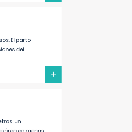
os. El parto
iones del
+
tras, un
 cesárea en menos