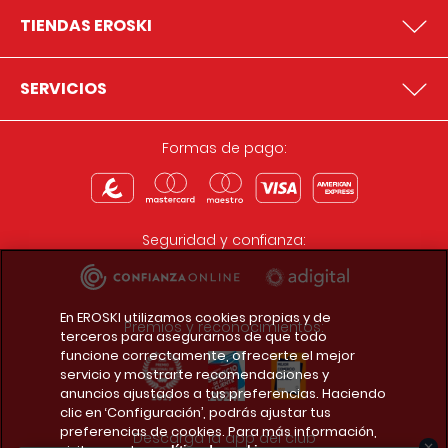
TIENDAS EROSKI
SERVICIOS
Formas de pago:
Seguridad y confianza:
En EROSKI utilizamos cookies propias y de
Premios y reconocimientos:
terceros para asegurarnos de que todo
funcione correctamente, ofrecerte el mejor
servicio y mostrarte recomendaciones y
anuncios ajustados a tus preferencias. Haciendo
clic en ‘Configuración’, podrás ajustar tus
preferencias de cookies. Para más información,
Descarga la app del club