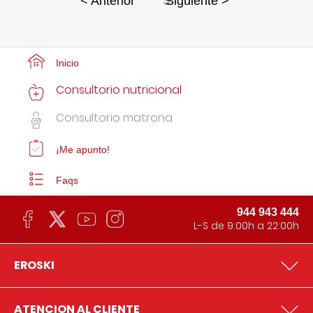
3
< Anterior
Siguiente >
Inicio
Consultorio nutricional
Consultorio matrona
¡Me apunto!
Faqs
944 943 444
L-S de 9:00h a 22:00h
EROSKI
ATENCION AL CLIENTE