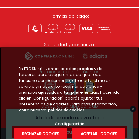
Formas de pago:
Seguridad y confianza:
En EROSKI utilizamos cookies propias y de
Premios y reconocimientos:
terceros para asegurarnos de que todo
funcione correctamente, ofrecerte el mejor
servicio y mostrarte recomendaciones y
anuncios ajustados a tus preferencias. Haciendo
clic en ‘Configuración’, podrás ajustar tus
preferencias de cookies. Para más información,
Descarga la app del club
visita nuestra
política de cookies
A tu lado en cada nueva etapa
Configuración
¿Te apuntas?
RECHAZAR COOKIES
ACEPTAR COOKIES
Condiciones legales