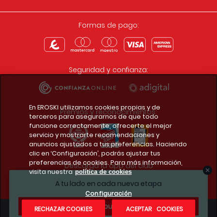
Formas de pago:
Seguridad y confianza:
En EROSKI utilizamos cookies propias y de
Premios y reconocimientos:
terceros para asegurarnos de que todo
funcione correctamente, ofrecerte el mejor
servicio y mostrarte recomendaciones y
anuncios ajustados a tus preferencias. Haciendo
clic en ‘Configuración’, podrás ajustar tus
preferencias de cookies. Para más información,
Descarga la app del club
visita nuestra
política de cookies
A tu lado en cada nueva etapa
Configuración
¿Te apuntas?
RECHAZAR COOKIES
ACEPTAR COOKIES
Condiciones legales