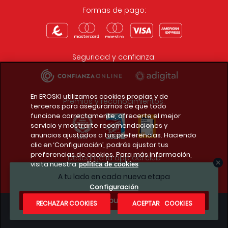
Formas de pago:
Seguridad y confianza:
En EROSKI utilizamos cookies propias y de
Premios y reconocimientos:
terceros para asegurarnos de que todo
funcione correctamente, ofrecerte el mejor
servicio y mostrarte recomendaciones y
anuncios ajustados a tus preferencias. Haciendo
clic en ‘Configuración’, podrás ajustar tus
preferencias de cookies. Para más información,
Descarga la app del club
visita nuestra
política de cookies
A tu lado en cada nueva etapa
Configuración
¿Te apuntas?
RECHAZAR COOKIES
ACEPTAR COOKIES
Condiciones legales