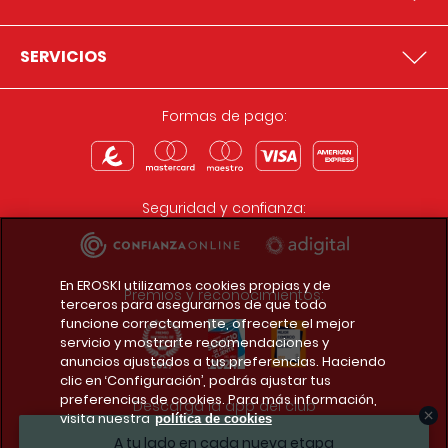
SERVICIOS
Formas de pago:
Seguridad y confianza:
En EROSKI utilizamos cookies propias y de
Premios y reconocimientos:
terceros para asegurarnos de que todo
funcione correctamente, ofrecerte el mejor
servicio y mostrarte recomendaciones y
anuncios ajustados a tus preferencias. Haciendo
clic en ‘Configuración’, podrás ajustar tus
preferencias de cookies. Para más información,
Descarga la app del club
visita nuestra
política de cookies
A tu lado en cada nueva etapa