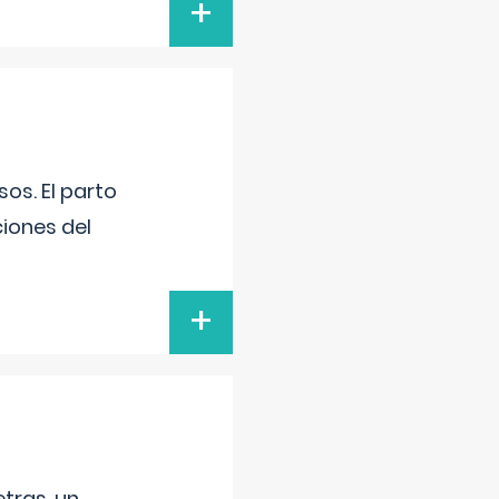
+
os. El parto
iones del
+
tras, un