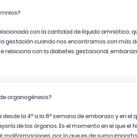
ramnios?
relacionada con la cantidad de líquido amniótico, 
de la gestación cuando nos encontramos con más d
Se relaciona con la diabetes gestacional, embarazo
 de organogénesis?
a desde la 4ª a la 8ª semana de embarazo y en el qu
yoría de los órganos. Es el momento en el que el 
rir malformaciones, por lo que es de suma import