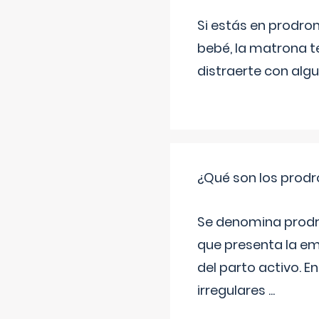
Si estás en prodro
bebé, la matrona t
distraerte con alg
¿Qué son los prod
Se denomina prodr
que presenta la e
del parto activo. 
irregulares
...