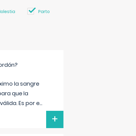
olestia
Parto
cordón?
ximo la sangre
para que la
álida. Es por e
...
+