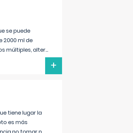
que se puede
e 2000 ml de
s múltiples, alter
...
+
e tiene lugar la
feto es más
ancia no tomar n
...