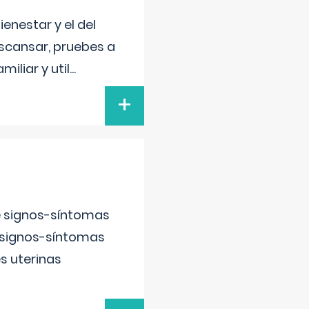
enestar y el del
escansar, pruebes a
iliar y util
...
+
e signos-síntomas
 signos-síntomas
s uterinas