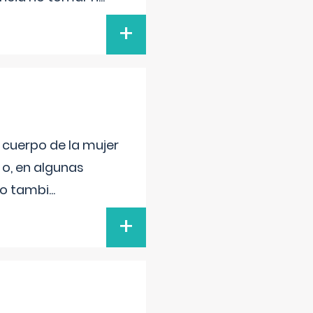
+
l cuerpo de la mujer
 o, en algunas
mo tambi
...
+