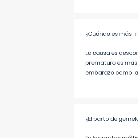
¿Cuándo es más fr
La causa es descon
prematuro es más 
embarazo como las 
¿El parto de gemel
En los partos múlt