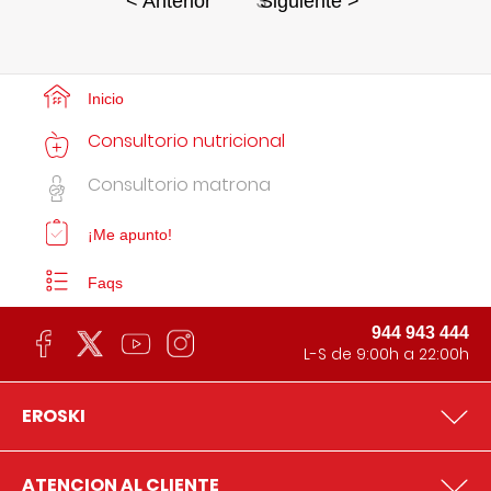
3
< Anterior
Siguiente >
Inicio
Consultorio nutricional
Consultorio matrona
¡Me apunto!
Faqs
944 943 444
L-S de 9:00h a 22:00h
EROSKI
ATENCION AL CLIENTE