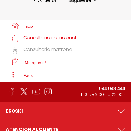
3
< Anterior
Siguiente >
Inicio
Consultorio nutricional
Consultorio matrona
¡Me apunto!
Faqs
944 943 444
L-S de 9:00h a 22:00h
EROSKI
ATENCION AL CLIENTE