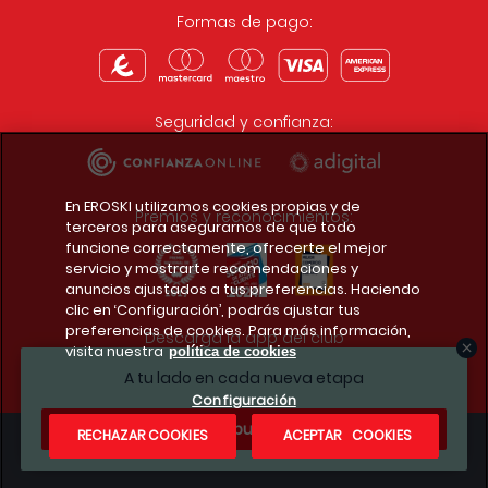
Formas de pago:
Seguridad y confianza:
En EROSKI utilizamos cookies propias y de
Premios y reconocimientos:
terceros para asegurarnos de que todo
funcione correctamente, ofrecerte el mejor
servicio y mostrarte recomendaciones y
anuncios ajustados a tus preferencias. Haciendo
clic en ‘Configuración’, podrás ajustar tus
preferencias de cookies. Para más información,
Descarga la app del club
visita nuestra
política de cookies
A tu lado en cada nueva etapa
Configuración
¿Te apuntas?
RECHAZAR COOKIES
ACEPTAR COOKIES
Condiciones legales