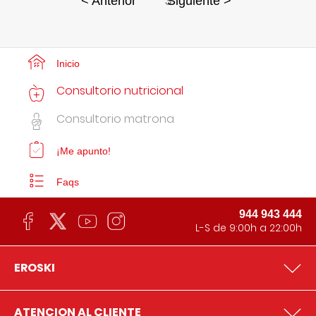
3
< Anterior
Siguiente >
Inicio
Consultorio nutricional
Consultorio matrona
¡Me apunto!
Faqs
944 943 444
L-S de 9:00h a 22:00h
EROSKI
ATENCION AL CLIENTE