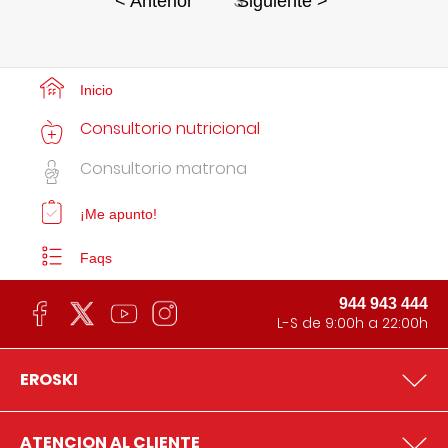
3
< Anterior
Siguiente >
Inicio
Consultorio nutricional
Consultorio matrona
¡Me apunto!
Faqs
944 943 444
L-S de 9:00h a 22:00h
EROSKI
ATENCION AL CLIENTE