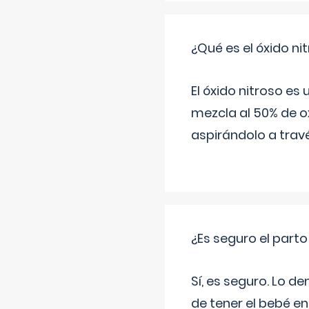
¿Qué es el óxido nit
El óxido nitroso es
mezcla al 50% de ox
aspirándolo a travé
¿Es seguro el part
Sí, es seguro. Lo d
de tener el bebé e