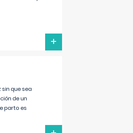
+
 sin que sea
ción de un
de parto es