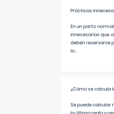
Prácticas innecesa
En un parto normal
innecesarias que, 
deben reservarse p
la
...
¿Cómo se calcula l
Se puede calcular 
la última regla y re