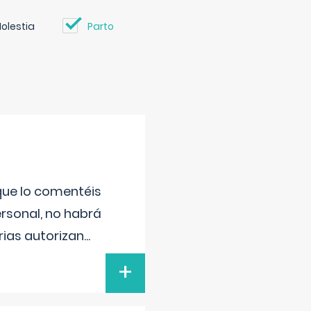
olestia
Parto
 que lo comentéis
ersonal, no habrá
ias autorizan
...
+