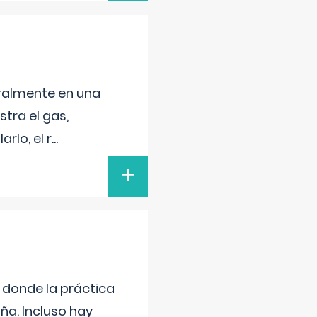
neralmente en una
tra el gas,
rlo, el r
...
+
s donde la práctica
ña. Incluso hay