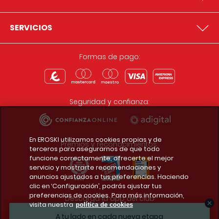
SERVICIOS
Formas de pago:
Seguridad y confianza:
En EROSKI utilizamos cookies propias y de
Premios y reconocimientos:
terceros para asegurarnos de que todo
funcione correctamente, ofrecerte el mejor
servicio y mostrarte recomendaciones y
anuncios ajustados a tus preferencias. Haciendo
clic en ‘Configuración’, podrás ajustar tus
preferencias de cookies. Para más información,
Descarga la app del club
visita nuestra
política de cookies
A tu lado en cada nueva etapa