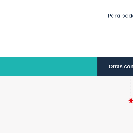
Para pode
Otras con