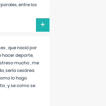
porales, entre los
+
s , que nació por
 hacer deporte,
estreso mucho , me
a, sería cesárea
 como lo hago
a , y se como se