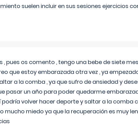
miento suelen incluir en sus sesiones ejercicios cor
 , pues os comento , tengo una bebe de siete mese
reo que estoy embarazada otra vez , ya empezado
tar a la comba , ya que sufro de ansiedad y des
 que pasar un año para poder quedarme embarazad
así podría volver hacer deporte y saltar a la comba
o mucho miedo ya que la recuperación es muy lent
cias