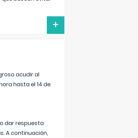
+
roso acudir al
ora hasta el 14 de
do dar respuesta
s. A continuación,