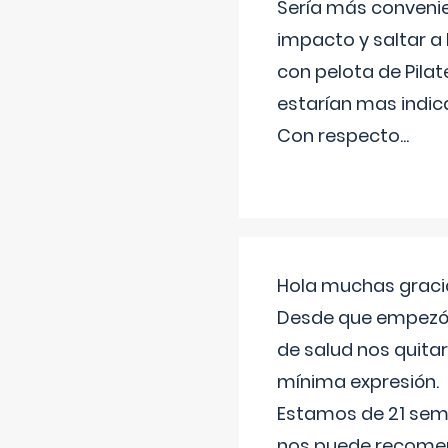
Sería más conveni
impacto y saltar a 
con pelota de Pilat
estarían mas indic
Con respecto
...
Hola muchas gracia
Desde que empezó l
de salud nos quitar
mínima expresión.
Estamos de 21 sema
nos puede recomend