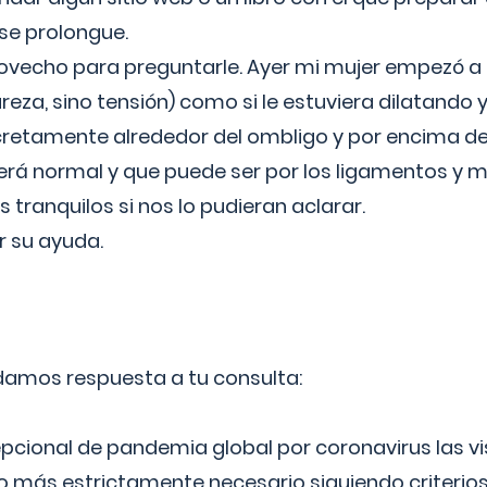
 se prolongue.
ovecho para preguntarle. Ayer mi mujer empezó a 
reza, sino tensión) como si le estuviera dilatando y
cretamente alrededor del ombligo y por encima d
á normal y que puede ser por los ligamentos y m
ranquilos si nos lo pudieran aclarar.
 su ayuda.
 damos respuesta a tu consulta:
epcional de pandemia global por coronavirus las vi
lo más estrictamente necesario siguiendo criterio