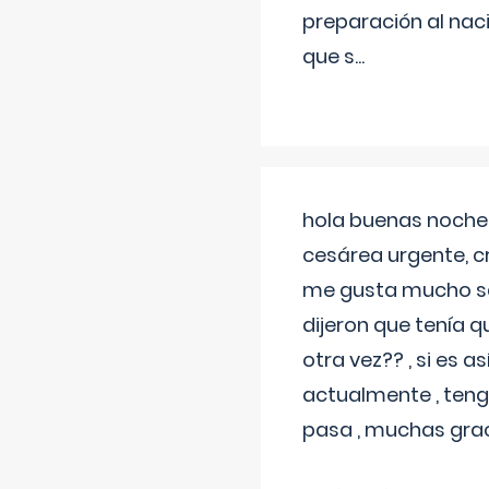
preparación al naci
que s
...
hola buenas noches
cesárea urgente, c
me gusta mucho sal
dijeron que tenía
otra vez?? , si es 
actualmente , teng
pasa , muchas gra