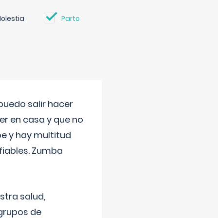
olestia
Parto
uedo salir hacer
cer en casa y que no
be y hay multitud
fiables. Zumba
stra salud,
 grupos de