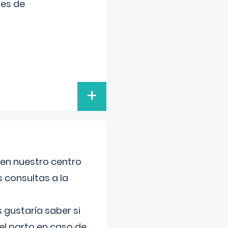
tes de
+
 en nuestro centro
s consultas a la
gustaría saber si
el parto en caso de