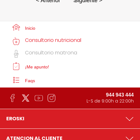
3
< Anterior
Siguiente >
Inicio
Consultorio nutricional
Consultorio matrona
¡Me apunto!
Faqs
944 943 444
L-S de 9:00h a 22:00h
EROSKI
ATENCION AL CLIENTE