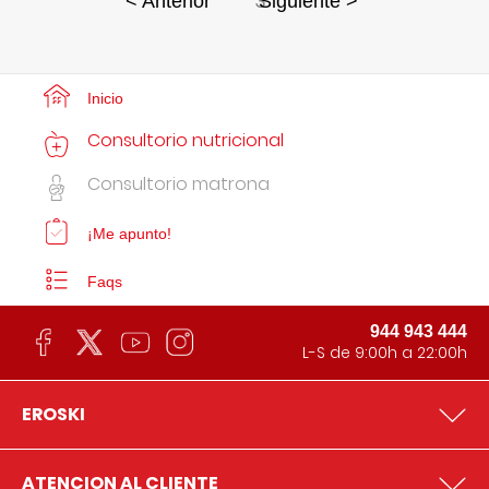
3
< Anterior
Siguiente >
Inicio
Consultorio nutricional
Consultorio matrona
¡Me apunto!
Faqs
944 943 444
L-S de 9:00h a 22:00h
EROSKI
ATENCION AL CLIENTE