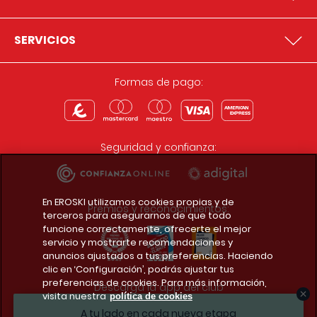
SERVICIOS
Formas de pago:
Seguridad y confianza:
En EROSKI utilizamos cookies propias y de
Premios y reconocimientos:
terceros para asegurarnos de que todo
funcione correctamente, ofrecerte el mejor
servicio y mostrarte recomendaciones y
anuncios ajustados a tus preferencias. Haciendo
clic en ‘Configuración’, podrás ajustar tus
preferencias de cookies. Para más información,
Descarga la app del club
visita nuestra
política de cookies
A tu lado en cada nueva etapa