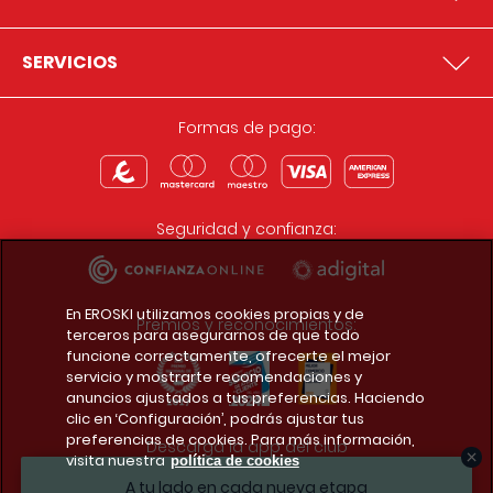
SERVICIOS
Formas de pago:
Seguridad y confianza:
En EROSKI utilizamos cookies propias y de
Premios y reconocimientos:
terceros para asegurarnos de que todo
funcione correctamente, ofrecerte el mejor
servicio y mostrarte recomendaciones y
anuncios ajustados a tus preferencias. Haciendo
clic en ‘Configuración’, podrás ajustar tus
preferencias de cookies. Para más información,
Descarga la app del club
visita nuestra
política de cookies
A tu lado en cada nueva etapa