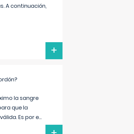
s. A continuación,
+
cordón?
ximo la sangre
para que la
álida. Es por e
...
+