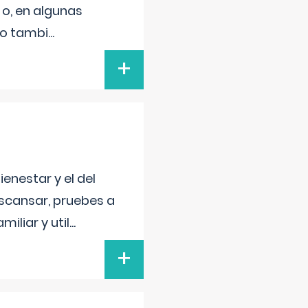
 o, en algunas
mo tambi
...
+
enestar y el del
escansar, pruebes a
iliar y util
...
+