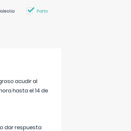
olestia
Parto
roso acudir al
ora hasta el 14 de
do dar respuesta