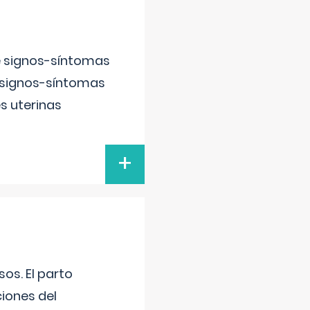
e signos-síntomas
 signos-síntomas
s uterinas
+
os. El parto
iones del