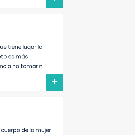
e tiene lugar la
feto es más
ancia no tomar n
...
+
l cuerpo de la mujer