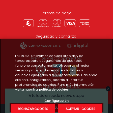
Formas de pago:
Seguridad y confianza:
En EROSKI utilizamos cookies propias y de
Premios y reconocimientos:
terceros para asegurarnos de que todo
funcione correctamente, ofrecerte el mejor
servicio y mostrarte recomendaciones y
anuncios ajustados a tus preferencias. Haciendo
clic en ‘Configuración’, podrás ajustar tus
preferencias de cookies. Para más información,
Descarga la app del club
visita nuestra
política de cookies
A tu lado en cada nueva etapa
Configuración
¿Te apuntas?
RECHAZAR COOKIES
ACEPTAR COOKIES
Condiciones legales