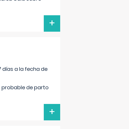
+
 días a la fecha de
cha probable de parto
+