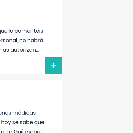
 que lo comentéis
ersonal, no habrá
ias autorizan
...
+
ciones médicas
, hoy se sabe que
a. La Guía sobre