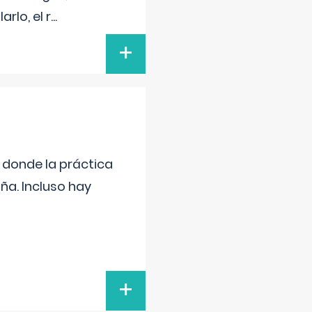
rlo, el r
...
+
s donde la práctica
ña. Incluso hay
+