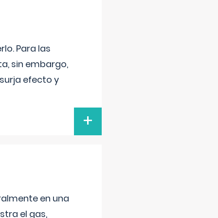
lo. Para las
a, sin embargo,
surja efecto y
+
neralmente en una
tra el gas,