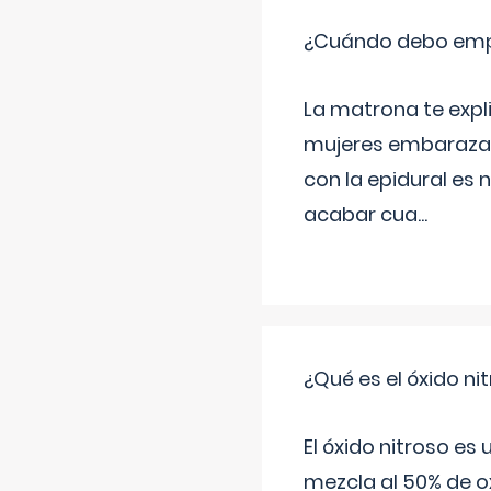
¿Cuándo debo empu
La matrona te expl
mujeres embarazada
con la epidural es 
acabar cua
...
¿Qué es el óxido nit
El óxido nitroso es
mezcla al 50% de ox