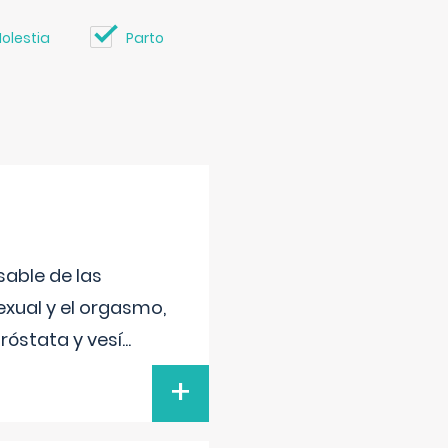
olestia
Parto
sable de las
exual y el orgasmo,
róstata y vesí
...
+