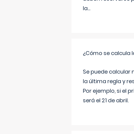
la
...
¿Cómo se calcula l
Se puede calcular 
la última regla y re
Por ejemplo, si el p
será el 21 de abril.