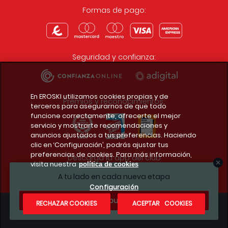
Formas de pago:
Seguridad y confianza:
En EROSKI utilizamos cookies propias y de
Premios y reconocimientos:
terceros para asegurarnos de que todo
funcione correctamente, ofrecerte el mejor
servicio y mostrarte recomendaciones y
anuncios ajustados a tus preferencias. Haciendo
clic en ‘Configuración’, podrás ajustar tus
preferencias de cookies. Para más información,
Descarga la app del club
visita nuestra
política de cookies
A tu lado en cada nueva etapa
Configuración
¿Te apuntas?
RECHAZAR COOKIES
ACEPTAR COOKIES
Condiciones legales