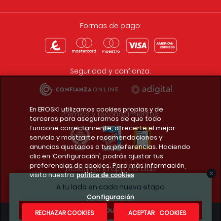
Formas de pago:
Seguridad y confianza:
En EROSKI utilizamos cookies propias y de
Premios y reconocimientos:
terceros para asegurarnos de que todo
funcione correctamente, ofrecerte el mejor
servicio y mostrarte recomendaciones y
anuncios ajustados a tus preferencias. Haciendo
clic en ‘Configuración’, podrás ajustar tus
preferencias de cookies. Para más información,
Descarga la app del club
visita nuestra
política de cookies
A tu lado en cada nueva etapa
Configuración
¿Te apuntas?
RECHAZAR COOKIES
ACEPTAR COOKIES
Condiciones legales