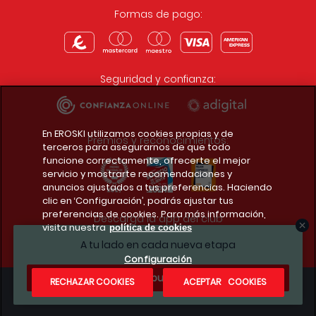
Formas de pago:
Seguridad y confianza:
En EROSKI utilizamos cookies propias y de
Premios y reconocimientos:
terceros para asegurarnos de que todo
funcione correctamente, ofrecerte el mejor
servicio y mostrarte recomendaciones y
anuncios ajustados a tus preferencias. Haciendo
clic en ‘Configuración’, podrás ajustar tus
preferencias de cookies. Para más información,
Descarga la app del club
visita nuestra
política de cookies
A tu lado en cada nueva etapa
Configuración
¿Te apuntas?
RECHAZAR COOKIES
ACEPTAR COOKIES
Condiciones legales