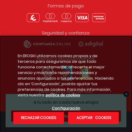
Formas de pago:
Seguridad y confianza:
En EROSKI utilizamos cookies propias y de
Premios y reconocimientos:
terceros para asegurarnos de que todo
funcione correctamente, ofrecerte el mejor
servicio y mostrarte recomendaciones y
anuncios ajustados a tus preferencias. Haciendo
clic en ‘Configuración’, podrás ajustar tus
preferencias de cookies. Para más información,
Descarga la app del club
visita nuestra
política de cookies
A tu lado en cada nueva etapa
Configuración
¿Te apuntas?
RECHAZAR COOKIES
ACEPTAR COOKIES
Condiciones legales