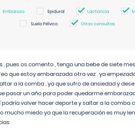
Embarazo
Epidural
Lactancia
M
Suelo Pélvico
Otras consultas
 , pues os comento , tengo una bebe de siete mese
reo que estoy embarazada otra vez , ya empezado
tar a la comba , ya que sufro de ansiedad y des
 que pasar un año para poder quedarme embarazad
así podría volver hacer deporte y saltar a la comba
o mucho miedo ya que la recuperación es muy lent
cias