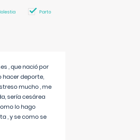
olestia
Parto
s , que nació por
 hacer deporte,
estreso mucho , me
a, sería cesárea
 como lo hago
a , y se como se