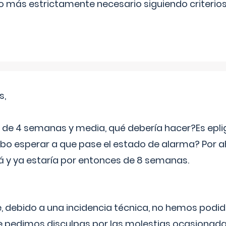
lo más estrictamente necesario siguiendo criterio
s,
e 4 semanas y media, qué debería hacer?Es eplig
o esperar a que pase el estado de alarma? Por ah
rá y ya estaría por entonces de 8 semanas.
 debido a una incidencia técnica, no hemos podi
Le pedimos disculpas por las molestias ocasionada