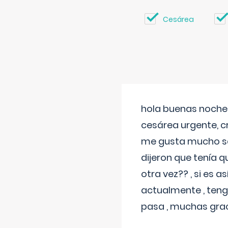
Cesárea
hola buenas noches
cesárea urgente, c
me gusta mucho sal
dijeron que tenía
otra vez?? , si es 
actualmente , teng
pasa , muchas gra