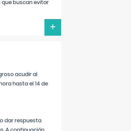
s que buscan evitar
+
roso acudir al
ora hasta el 14 de
do dar respuesta
s. A continuación,