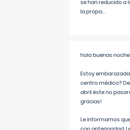
se han reducido a 
la propa
...
hola buenas noche
Estoy embarazada d
centro médico? Deb
abril éste no pasa
gracias!
Le informamos que,
con anterioridad. 