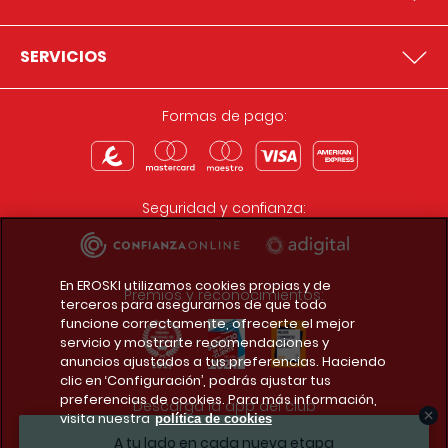
SERVICIOS
Formas de pago:
Seguridad y confianza:
En EROSKI utilizamos cookies propias y de
Premios y reconocimientos:
terceros para asegurarnos de que todo
funcione correctamente, ofrecerte el mejor
servicio y mostrarte recomendaciones y
anuncios ajustados a tus preferencias. Haciendo
clic en ‘Configuración’, podrás ajustar tus
preferencias de cookies. Para más información,
Descarga la app del club
visita nuestra
política de cookies
A tu lado en cada nueva etapa